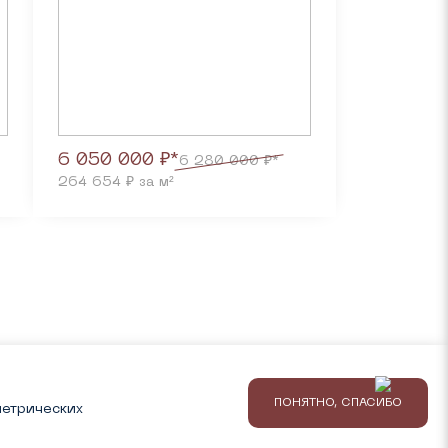
6 050 000 ₽*
6 280 000 ₽*
264 654 ₽ за м²
info@louvre-e.ru
+7 (343) 303-99-99
министрации сайта. Информация о ценах, планировках, а также
яется публичной офертой, определяемой положениями Статьи 437
тва носят предварительный ознакомительный характер и могут
ПОНЯТНО, СПАСИБО
метрических
Разработка GENE
IS
Поддержка
Ситис