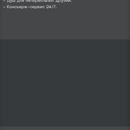
- Душ для четырехлапых друзей.
- Консъерж-сервис 24/7.