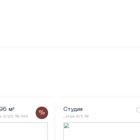
96 м²
Студия
%
аж 2/25, № 149
, этаж 0/1, №