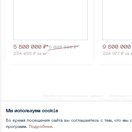
5 800 000 ₽*
9 800 000
6 000 000 ₽*
254 498 ₽ за м²
224 977 ₽ за 
Обработка персональных данных
Политика к
© 2022-2026 , Копирование любого материала с
Мы используем сookie
специальных предложениях, размещённых на да
Гражданского кодекса Российской Федерации. 
отличаться от фактических проектных решений
Во время посещения сайта вы соглашаетесь с тем, что мы
программ.
Подробнее.
* При применении субсидированной ставки по