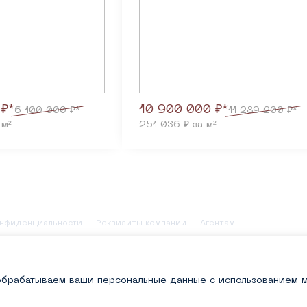
 ₽*
10 900 000 ₽*
6 100 000 ₽*
11 289 200 ₽*
 м²
251 036 ₽ за м²
онфиденциальности
Реквизиты компании
Агентам
 настоящего сайта допускается только с письменного разрешения ад
нном сайте, носит исключительно ознакомительный характер, не явл
Представленные на сайте изображения объектов долевого строительс
, реализуемых застройщиком.
 обрабатываем ваши персональные данные с использованием 
 ипотечным программам цена подлежит изменению