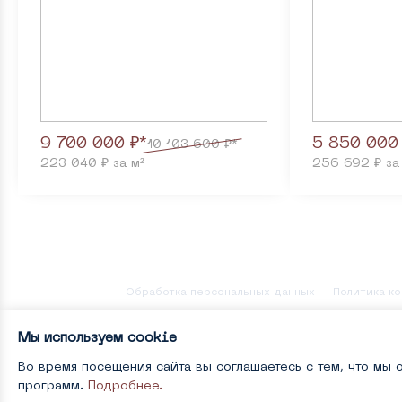
9 700 000 ₽*
5 850 000
10 103 600 ₽*
223 040 ₽ за м²
256 692 ₽ за
Обработка персональных данных
Политика к
© 2022-2026 , Копирование любого материала с
Мы используем сookie
специальных предложениях, размещённых на да
Гражданского кодекса Российской Федерации. 
отличаться от фактических проектных решений
Во время посещения сайта вы соглашаетесь с тем, что мы
программ.
Подробнее.
* При применении субсидированной ставки по