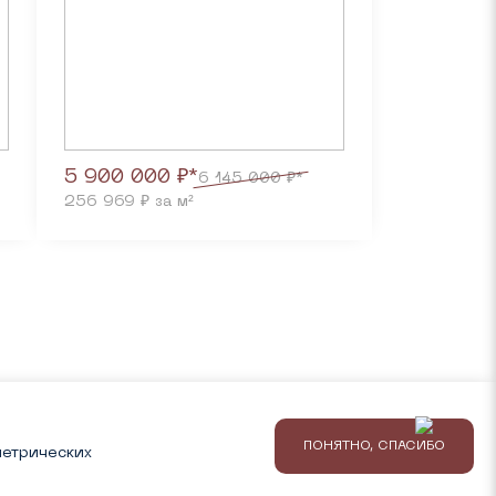
5 900 000 ₽*
6 145 000 ₽*
256 969 ₽ за м²
info@louvre-e.ru
+7 (343) 303-99-99
министрации сайта. Информация о ценах, планировках, а также
яется публичной офертой, определяемой положениями Статьи 437
тва носят предварительный ознакомительный характер и могут
ПОНЯТНО, СПАСИБО
метрических
Разработка GENE
IS
Поддержка
Ситис