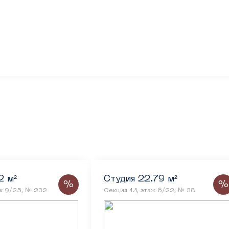
2 м²
Студия 22.79 м²
%
%
аж 9/25, № 232
Секция 1.1, этаж 6/22, № 38